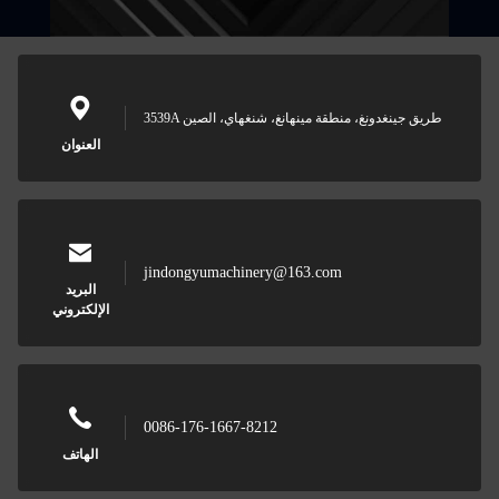
3539A طريق جينغدونغ، منطقة مينهانغ، شنغهاي، الصين
العنوان
jindongyumachinery@163.com
البريد
الإلكتروني
0086-176-1667-8212
الهاتف