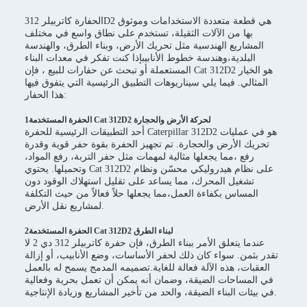
الحفارة كاتربيلر 312D2 هي قطعة متعددة الاستخدامات وموثوق
بها من الآلات الثقيلة، تستخدم على نطاق واسع في مختلف
المشاريع الهندسية مثل تحريك الأرض، وبناء الطرق، والهندسة
البلدية،وهندسة خطوط الأنابيبإذا كنت تفكر في معدات البناء
المستعملة أو تبحث عن حفارات للبيع ، فإن Cat 312D2 هو الخيار
المثالي. فيما يلي سيناريوهات التطبيق الرئيسية التي يتفوق فيها
هذا الحفار:
1الحفرة المستخدمة Cat 312D2 لحركة الأرض والحجارة
أحد التطبيقات الرئيسية للحفرة Caterpillar 312D2 هو في عمليات
تحريك الأرض والحجارة. تم تجهيز الحفرة بقوة حفر قوية وقدرة
رفع ،مما يجعلها مثالية لمهمات مثل حفر التربة، رفع المواد،
وتحميلها. يحتوي Cat 312D2 على نظام هيدروليكي محسّن ونظام
تشغيل المحرك، مما يساعد على تقليل استهلاك الوقود دون
المساس بكفاءة العمل،مما يجعلها حلاً فعالاً من حيث التكلفة
لمشاريع نقل الأرض.
2الحفرة المستخدمة Cat 312D2 لبناء الطرق
عندما يتعلق الأمر ببناء الطرق، فإن حفرة كاتربيلر 312 دي 2 لا
تقدر بثمن. سواء كان ذلك لحفر الأساسات، وضع الأنابيب، أو إزالة
العقبات، هذه الآلة فعالة للغاية.تصميمه المدمج يسمح له بالعمل
في المساحات الضيقة، وضمان أنه يمكن أن تعمل بحرية وفعالية
في بيئات البناء الضيقة، والحد من تأخير المشاريع وزيادة الإنتاجية.