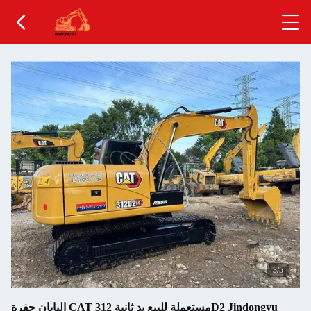
4
/5
اليابان حفرة CAT مستعملة للبيع يد ثانية 312D2 Jindongyu