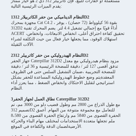
مستعملة أو حفارات للبيع، فإن كاتربيلر 312 دي 2 هو خيار ممتاز
يقدم الميزات الرئيسية التالية:
1النظام الديناميكي من حفر الكاتربيلار 312D2
مجهزة بمحرك Cat C4.2 ، بقوة 56 كيلوواط (72 حصان) ، يوفر
312D2 أداءً قويًا مع إجمالي تشغيل 4.4 لتر. يضم المحرك تقنية
ACERT ،تحقيق كفاءة احتراق أعلى، انخفاض الانبعاثات، وانخفاض
استهلاك الوقود، مما يجعلها خيار فعال من حيث التكلفة لشراء
الآلات الثقيلة.
2النظام الهيدروليكي من حفر كاتربيلر 312D2
جهاز الحفر Caterpillar 312D2 مزود بنظام هيدروليكي مع معدل
تدفق أقصى 127 لتر / دقيقة للمضخة الرئيسية و 36 لتر / دقيقة
للمضخة التجريبية ،ضمان التشغيل السلس حتى في الظروف
المعقدةيتم وضع خطوط الهيدروليكية المساعدة للحفر بشكل
استراتيجي لتقليل الاحتكاك وانخفاض الضغط ، مما يعزز أداء
النظام.
3نطاق العمل لجهاز الحفر Caterpillar 312D2
مع طول الذراع من 2800 مم وطول قضيب دلو من 3000 مم، تم
تصميم 312D2 للتعامل مع مجموعة متنوعة من المهام. أعمق
الحفرة القصوى من 5840 مم وارتفاع الحفرة القصوى من 8،580
ملم تجعلها متعددة الاستخدامات لمختلف مهام البناء والحركة
الأرضيةلضمان الدقة والكفاءة في الموقع.