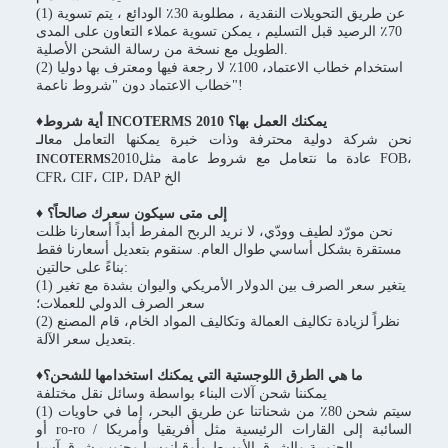
(1) عن طريق التحويلات النقدية ، مطلوبة 30٪ الودائع ، يتم تسوية
70٪ الرصيد قبل التسليم ، يمكن تسوية عملاء التعاون على المدى
الطويل مع نسخة من رسالة الشحن الأصلية.
(2) استخدام خطاب الاعتماد، 100٪ لا رجعة فيها ومعترف بها دوليا
خطاب الاعتماد دون "شروط ناعمة"!
♦أية شروط INCOTERMS 2010 يمكنك العمل بها؟
نحن شركة دولية محترفة وذات خبرة يمكنها التعامل مع
الـ
2010عادة ما نتعامل مع شروط عامة مثل FOB،
INCOTERMS
CFR، CIF، CIP، DAP الخ
♦ إلى متى سيكون سعرك صالحاً؟
نحن مورّد لطيف وودّي، لا نريد الربح المفرط أبداً أسعارنا ظلت
مستقرة بشكل أساسي طوال العام. سنقوم بتعديل أسعارنا فقط
بناءً على حالتين:
(1) يتغير سعر الصرف بين الدولار الأمريكي واليوان بشدة مع تغير
سعر الصرف الدولي للعملات؛
(2) نظراً لزيادة تكاليف العمالة وتكاليف المواد الخام، قام المصنع
بتعديل سعر الآلة.
♦ما هي الطرق اللوجستية التي يمكنك استخدامها للشحن؟
يمكننا شحن آلات البناء بواسطة وسائل نقل مختلفة
(1) سيتم شحن 80٪ من شحناتنا عن طريق البحر، إما في حاويات
أو ro-ro / السائبة إلى القارات الرئيسية مثل أفريقيا وأمريكا
الجنوبية والشرق الأوسط وأوقيانوسيا وجنوب شرق آسيا