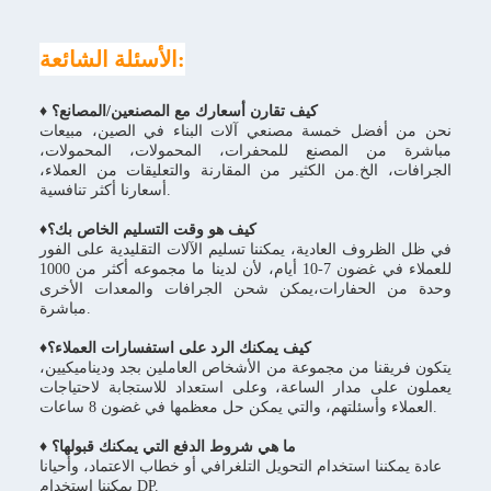
الأسئلة الشائعة:
♦ كيف تقارن أسعارك مع المصنعين/المصانع؟
نحن من أفضل خمسة مصنعي آلات البناء في الصين، مبيعات
مباشرة من المصنع للمحفرات، المحمولات، المحمولات،
الجرافات، الخ.من الكثير من المقارنة والتعليقات من العملاء،
أسعارنا أكثر تنافسية.
كيف هو وقت التسليم الخاص بك؟
♦
في ظل الظروف العادية، يمكننا تسليم الآلات التقليدية على الفور
للعملاء في غضون 7-10 أيام، لأن لدينا ما مجموعه أكثر من 1000
وحدة من الحفارات،يمكن شحن الجرافات والمعدات الأخرى
مباشرة.
♦كيف يمكنك الرد على استفسارات العملاء؟
يتكون فريقنا من مجموعة من الأشخاص العاملين بجد وديناميكيين،
يعملون على مدار الساعة، وعلى استعداد للاستجابة لاحتياجات
العملاء وأسئلتهم، والتي يمكن حل معظمها في غضون 8 ساعات.
♦ ما هي شروط الدفع التي يمكنك قبولها؟
عادة يمكننا استخدام التحويل التلغرافي أو خطاب الاعتماد، وأحيانا
يمكننا استخدام DP.