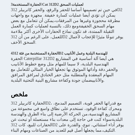
3الحفارة المستخدمة Cat 312D2 لعمليات السحق
في حين تم تصميمها أساسا للحفر والرفع، والحفر كاتربيلر 312D2
يمكن أن تؤدي أيضا عمليات كسارة خفيفة. مجهزة مع واجهات
مطرقة محجوزة وغيرها من المرفقات،يمكن أن تتعامل مع بعض
مهام السحق الخفيفةومع ذلك، بالنسبة لعمليات كسارة العمل
الثقيلة الممتدة، قد تكون نماذج الحفارات الأخرى أكثر ملاءمة
للعمل، على الرغم من أن 312D2 يوفر تنوعًا مثيرًا للإعجاب لأعمال
السحق الأخف.
4الحفارة المستخدمة من فئة 312D2 للهندسة البلدية وعمل الأنابيب
الحفرة Caterpillar 312D2 هي أيضا آلة أساسية في المشاريع
الهندسية البلدية، لا سيما للمهام مثل وضع خطوط الأنابيب
والحفر.دقة وأدائها الموثوق بها تجعلها الخيار المثالي للتعامل مع
المهام المعقدة والمتطلبة مثل حفر الخنادق لمرافق المرافق
والأنابيبضمان جودة وكفاءة مشاريع البنية التحتية البلدية.
ملخص
الحفارة كاتربيلر 312D2، مع قدراتها الحفر قوية، التصميم المدمج،
ومحرك كفاءة الوقود، تستخدم على نطاق واسع في مجموعة من
المشاريع الهندسية،من الحركة الأرضية إلى بناء الطرق والهندسة
البلديةسواء كنت في حاجة إلى معدات بناء مستعملة أو تبحث عن
الحفارات للبيع، كات 312D2 يوفر أداء استثنائي، تنوع، والقدرة على
التكيف،مما يجعلها أصل قيم للعديد من الصناعات ومهام البناء.