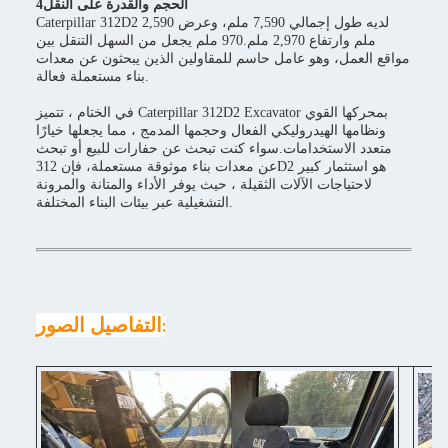
4الحجم والقدرة على النقل
Caterpillar 312D2 لديه طول إجمالي 7,590 ملم، وعرض 2,590
ملم وارتفاع 2,970 ملم.970 ملم يجعل من السهل التنقل بين
مواقع العمل، وهو عامل حاسم للمقاولين الذين يبحثون عن معدات
بناء مستعملة فعالة.
في الختام ، تتميز Caterpillar 312D2 Excavator بمحركها القوي
ونظامها الهيدروليكي الفعال وحجمها المدمج ، مما يجعلها خيارًا
متعدد الاستخدامات.سواء كنت تبحث عن حفارات للبيع أو تبحث
عن معدات بناء موثوقة مستعملة، فإن 312D2 هو استثمار كبير
لاحتياجات الآلات الثقيلة ، حيث يوفر الأداء والمتانة والمرونة
التشغيلية عبر بيئات البناء المختلفة.
التفاصيل الصور
: