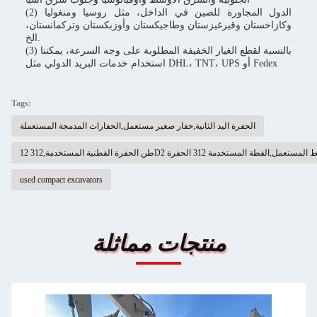
(2) الدول المجاورة للصين في الداخل، مثل روسيا ومنغوليا
وكازاخستان وقيرغيزستان وطاجيكستان وأوزبكستان وتركمانستان،
الخ.
(3) بالنسبة لقطع الغيار الخفيفة المطلوبة على وجه السرعة، يمكننا
استخدام خدمات البريد الدولي مثل DHL، TNT، UPS أو Fedex
Tags:
الحفرة اليد الثانية,حفار صغير مستعمل,الحفارات المدمجة المستعملة
ة المستخدمة,312D2 حفر القطط المستعمل,القطة المستخدمة 312 الحفرة
used compact excavators
منتجات مماثلة