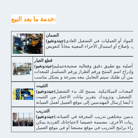
خدمة ما بعد البيع:
الضمان
اعةفي حالة وجود عيوب في المواد أو العمليات في التشغيل العادي
(جيندونغيو)
قطع الغيار
ار أصلية مع تطبيق دقيق وفعالية صحيحةتسليم
(جيندونغيو)
نا وإدراج اسم المنتج ورقم الطراز ورقم التسلسل للمعدات
التثبيت
 المعدات الميكانيكية. يسمح لك بدء التشغيل
(جيندونغيو)
يم التشغيل، وتزويدك بتقرير بيانات الاختبار من التثبيت
كننا أيضا إرسال المهندسين إلى موقع العميل لعمل الصيانة
التدريب
ستخدمين مختلفين.تدريب المعرفة في الصيانة،
(جيندونغيو)
والتدريبات الأخرى، مصممة خصيصا لاحتياجاتك الفردية.يمكن
 مصنعنا أو في موقع العميل.