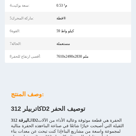
0.53 م³
4سعة بوكيت:
قطة®
5ماركة المحرك:
59 كيلو واط
6القوة:
مستعملة
7الحالة:
7610x2490x2830 ملم
8أقصى ارتفاع للحفر:
وصف المنتج:
كاتربيلر 312D2 توصيف الحفر
الحفرة هي قطعة موثوقة وعالية الأداء من الآلات
اليرقة 312D2
الـ
الثقيلة التي أصبحت خيارًا شائعًا في صناعة البناءهذه الحفرة مثالية
لمجموعة واسعة من مشاريع البناءإذا كنت تبحث عن معدات بناء