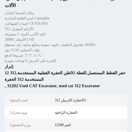
الآلات
مكان المنشأ: اليابان
اسم العلامة التجارية: Caterpillar
إصدار الشهادات: CE IOS EPA
رقم الموديل: 312D2
الحد الأدنى لكمية: 1 مجموعة
الأسعار: 28000 USD
تفاصيل التغليف: حاوية، سفينة بضائع سائبة، رف مسطح، RORO
وقت التسليم: 10-15 يوم
شروط الدفع: T / T ، L / C.
القدرة على العرض: 6 وحدات شهريا
إبراز:
12 طن الحفرة القطنية المستخدمة,312D2 حفر القطط المستعمل,القطة
المستخدمة 312 الحفرة
,
312D2 Used CAT Excavator
,
used cat 312 Excavator
حفارة كاتربيلر 312D2
1اسم المنتج:
الحفارة الزاحفة
2نوع متحرك:
12500 كجم
3وزن التشغيل: