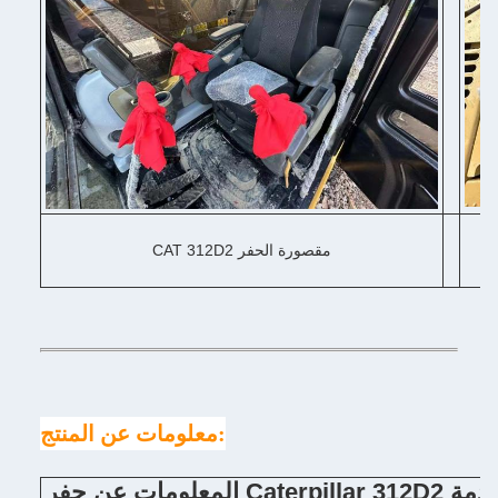
CAT 312D2 مقصورة الحفر
معلومات عن المنتج:
Caterpil المستخدمة