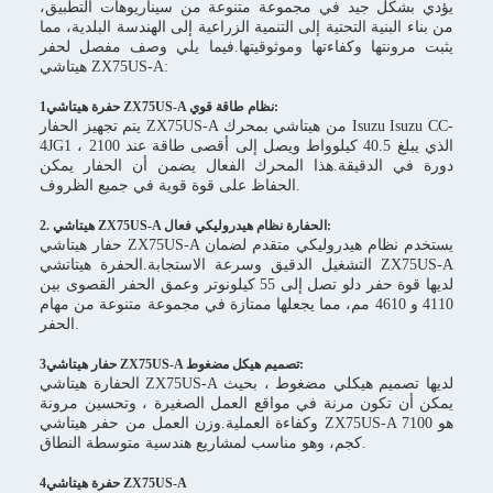
يؤدي بشكل جيد في مجموعة متنوعة من سيناريوهات التطبيق،
من بناء البنية التحتية إلى التنمية الزراعية إلى الهندسة البلدية، مما
يثبت مرونتها وكفاءتها وموثوقيتها.فيما يلي وصف مفصل لحفر
هيتاشي ZX75US-A:
1حفرة هيتاشي ZX75US-A نظام طاقة قوي:
يتم تجهيز الحفار ZX75US-A من هيتاشي بمحرك Isuzu Isuzu CC-
4JG1 ، الذي يبلغ 40.5 كيلوواط ويصل إلى أقصى طاقة عند 2100
دورة في الدقيقة.هذا المحرك الفعال يضمن أن الحفار يمكن
الحفاظ على قوة قوية في جميع الظروف.
2. هيتاشي ZX75US-A الحفارة نظام هيدروليكي فعال:
حفار هيتاشي ZX75US-A يستخدم نظام هيدروليكي متقدم لضمان
التشغيل الدقيق وسرعة الاستجابة.الحفرة هيتاتشي ZX75US-A
لديها قوة حفر دلو تصل إلى 55 كيلونوتر وعمق الحفر القصوى بين
4110 و 4610 مم، مما يجعلها ممتازة في مجموعة متنوعة من مهام
الحفر.
3حفار هيتاشي ZX75US-A تصميم هيكل مضغوط:
الحفارة هيتاشي ZX75US-A لديها تصميم هيكلي مضغوط ، بحيث
يمكن أن تكون مرنة في مواقع العمل الصغيرة ، وتحسين مرونة
وكفاءة العملية.وزن العمل من حفر هيتاشي ZX75US-A هو 7100
كجم، وهو مناسب لمشاريع هندسية متوسطة النطاق.
4حفرة هيتاشي ZX75US-A