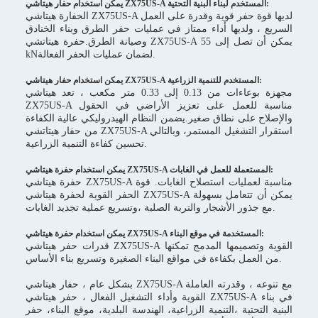
يمكن استخدام حفار هيتاشي ZX75US-A المستخدم لبناء البنية التحتية:
الحفارة هيتاشي ZX75US-A لديها قوة حفر قوية وقدرة على العمل
السريع ، ولديها أداء ممتاز في عمليات حفر الطرق وبناء الخنادق
وصيانة الطرق.حفرة هيتاتشي ZX75US-A يمكن أن تصل إلى 55
kNلضمان عمليات الحفر الفعالة.
يمكن استخدام حفار هيتاشي ZX75US-A المستخدم للتنمية الزراعية:
مجهزة بوعاءات من 0.13 إلى 0.33 متر مكعب ، تعد هيتاشي
ZX75US-A مناسبة للعمل على تعزيز الأراضي في الحقول
والإصلاح على نطاق صغير.يضمن النظام الهيدروليكي عالية الكفاءة
من حفار هيتاتشي ZX75US-A استقرار التشغيل المستمر، وبالتالي
تحسين كفاءة التنمية الزراعية.
يمكن استخدام حفرة هيتاشي ZX75US-A المستعملة للعمل في الغابات:
حفرة هيتاشي ZX75US-A مناسبة لعمليات استصلاح الغابات. قوة
الحفر القوية لحفرة هيتاشي ZX75US-A يمكن أن تتعامل بسهولة
مع جذور الأشجار والتربة الصلبة ،وتسريع عملية تجديد الغابات.
يمكن استخدام حفرة هيتاشي ZX75US-A المستخدمة في موقع البناء:
قدرات حفر هيتاشي ZX75US-A القوية وتصميمها المدمج تمكنها
من العمل بكفاءة في مواقع البناء الصغيرة وتسريع بناء الأساس.
بشكل عام ، حفار هيتاشي ZX75US-A مع تنوعه ، وقدرته العاملة
القوية وأداء التشغيل الفعال ، حفر هيتاشي ZX75US-A في بناء
البنية التحتية ،التنمية الزراعية، الهندسة البلدية، موقع البناء، حفر