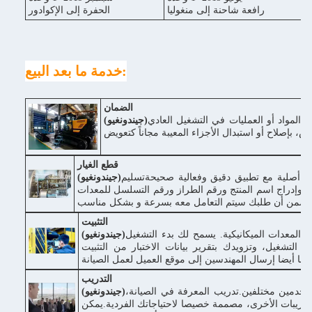
رافعة شاحنة إلى منغوليا
الحفرة إلى الإكوادور
خدمة ما بعد البيع:
الضمان
اعةفي حالة وجود عيوب في المواد أو العمليات في التشغيل العادي
(جيندونغيو)
قطع الغيار
ار أصلية مع تطبيق دقيق وفعالية صحيحةتسليم
(جيندونغيو)
نا وإدراج اسم المنتج ورقم الطراز ورقم التسلسل للمعدات
التثبيت
 المعدات الميكانيكية. يسمح لك بدء التشغيل
(جيندونغيو)
يم التشغيل، وتزويدك بتقرير بيانات الاختبار من التثبيت
كننا أيضا إرسال المهندسين إلى موقع العميل لعمل الصيانة
التدريب
ستخدمين مختلفين.تدريب المعرفة في الصيانة،
(جيندونغيو)
والتدريبات الأخرى، مصممة خصيصا لاحتياجاتك الفردية.يمكن