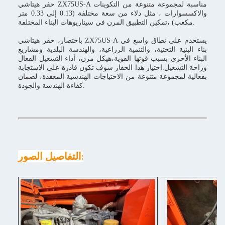
حفر هيتاشي ZX75US-A مناسبة لمجموعة متنوعة من التكوينات
والاكسسوارات ، مثل دلاء من سعة مختلفة (0.13 إلى 0.33 متر
مكعب) ،تمكين التطبيق المرن في سيناريوهات البناء المختلفة.
باختصار، حفر هيتاشي ZX75US-A يستخدم على نطاق واسع في
بناء البنية التحتية، والتنمية الزراعية، والهندسة البلدية ومشاريع
البناء الأخرى بسبب قوتها القوية،هيكل مرن، أداء التشغيل الفعال
وراحة التشغيل.اختيار هذا الحفار سوف تكون قادرة على الاستجابة
بفعالية لمجموعة متنوعة من الاحتياجات الهندسية المعقدة، لضمان
كفاءة الهندسة والجودة.
التفاصيل الصور
: