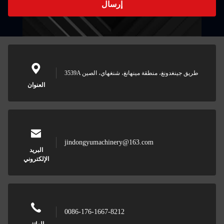
إرسال
3539A طريق جينغدونغ، منطقة مينهانغ، شنغهاي، الصين
العنوان
jindongyumachinery@163.com
البريد
الإلكتروني
0086-176-1667-8212