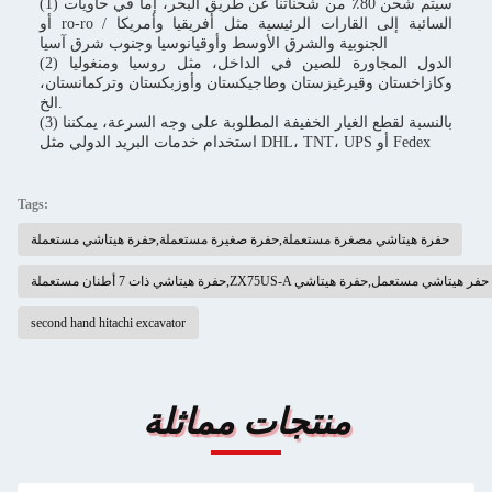
(1) سيتم شحن 80٪ من شحناتنا عن طريق البحر، إما في حاويات
أو ro-ro / السائبة إلى القارات الرئيسية مثل أفريقيا وأمريكا
الجنوبية والشرق الأوسط وأوقيانوسيا وجنوب شرق آسيا
(2) الدول المجاورة للصين في الداخل، مثل روسيا ومنغوليا
وكازاخستان وقيرغيزستان وطاجيكستان وأوزبكستان وتركمانستان،
الخ.
(3) بالنسبة لقطع الغيار الخفيفة المطلوبة على وجه السرعة، يمكننا
استخدام خدمات البريد الدولي مثل DHL، TNT، UPS أو Fedex
Tags:
حفرة هيتاشي مصغرة مستعملة,حفرة صغيرة مستعملة,حفرة هيتاشي مستعملة
second hand hitachi excavator
منتجات مماثلة