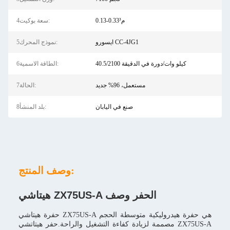
0.13-0.33م³
4سعة بوكيت:
ايسورو CC-4JG1
5نموذج المحرك:
40.5/2100 كيلو وات/دورة في الدقيقة
6الطاقة الاسمية:
مستعمل، 96% جديد
7الحالة:
صنع في اليابان
8بلد المنشأ:
وصف المنتج:
هيتاشي ZX75US-A الحفر وصف
حفرة هيتاشي ZX75US-A هي حفرة هيدروليكية متوسطة الحجم
مصممة لزيادة كفاءة التشغيل والراحة.حفر هيتاتشي ZX75US-A