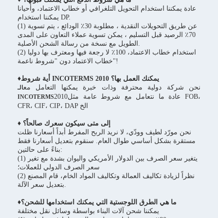
عادة يمكننا استخدام التحويل التلغرافي أو خطاب الاعتماد، وأحيانا
يمكننا استخدام DP.
(1) عن طريق التحويلات النقدية ، مطلوبة 30٪ الودائع ، يتم تسوية
70٪ الرصيد قبل التسليم ، يمكن تسوية عملاء التعاون على المدى
الطويل مع نسخة من رسالة الشحن الأصلية.
(2) استخدام خطاب الاعتماد، 100٪ لا رجعة فيها ومعترف بها دوليا
خطاب الاعتماد دون "شروط ناعمة"!
♦أية شروط INCOTERMS 2010 يمكنك العمل بها؟
نحن شركة دولية محترفة وذات خبرة يمكنها التعامل مع
الـ
2010عادة ما نتعامل مع شروط عامة مثل FOB،
INCOTERMS
CFR، CIF، CIP، DAP الخ
♦ إلى متى سيكون سعرك صالحاً؟
نحن مورّد لطيف وودّي، لا نريد الربح المفرط أبداً أسعارنا ظلت
مستقرة بشكل أساسي طوال العام. سنقوم بتعديل أسعارنا فقط
بناءً على حالتين:
(1) يتغير سعر الصرف بين الدولار الأمريكي واليوان بشدة مع تغير
سعر الصرف الدولي للعملات؛
(2) نظراً لزيادة تكاليف العمالة وتكاليف المواد الخام، قام المصنع
بتعديل سعر الآلة.
♦ما هي الطرق اللوجستية التي يمكنك استخدامها للشحن؟
يمكننا شحن آلات البناء بواسطة وسائل نقل مختلفة