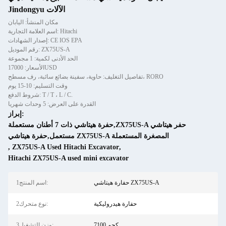
Jindongyu الآلات
مكان المنشأ: اليابان
اسم العلامة التجارية: Hitachi
إصدار الشهادات: CE IOS EPA
رقم الموديل: ZX75US-A
الحد الأدنى لكمية: 1 مجموعة
الأسعار: 17000USD
تفاصيل التغليف: حاوية، سفينة بضائع سائبة، رف مسطح، RORO
وقت التسليم: 10-15 يوم
شروط الدفع: T / T ، L / C.
القدرة على العرض: 5 وحدات شهريا
إبراز:
حفرة هيتاشي ذات 7 أطنان مستعملة,ZX75US-A حفر هيتاشي
مستعمل,حفرة هيتاشي ZX75US-A المصغرة المستعملة
,
ZX75US-A Used Hitachi Excavator
,
Hitachi ZX75US-A used mini excavator
حفارة هيتاشي ZX75US-A
1اسم المنتج:
حفارة هيدروليكية
2نوع متحرك:
7100 كجم
3وزن التشغيل: