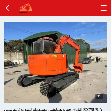
4
/5
اليابان حفرة هيتاتشي مستعملة للبيع يد ثانية ميني ZX75US-A