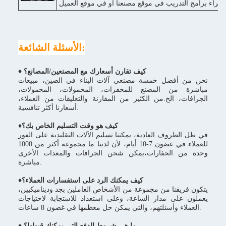
 مصنعنا أو في موقع العميل.
الأسئلة الشائعة:
♦ كيف تقارن أسعارك مع المصنعين/المصانع؟
نحن من أفضل خمسة مصنعي آلات البناء في الصين، مبيعات
مباشرة من المصنع للمحفرات، المحمولات، المحمولات،
الجرافات، الخ.من الكثير من المقارنة والتعليقات من العملاء،
أسعارنا أكثر تنافسية.
كيف هو وقت التسليم الخاص بك؟
♦
في ظل الظروف العادية، يمكننا تسليم الآلات التقليدية على الفور
للعملاء في غضون 7-10 أيام، لأن لدينا ما مجموعه أكثر من 1000
وحدة من الحفارات،يمكن شحن الجرافات والمعدات الأخرى
مباشرة.
♦كيف يمكنك الرد على استفسارات العملاء؟
يتكون فريقنا من مجموعة من الأشخاص العاملين بجد وديناميكيين،
يعملون على مدار الساعة، وعلى استعداد للاستجابة لاحتياجات
العملاء وأسئلتهم، والتي يمكن حل معظمها في غضون 8 ساعات.
♦ ما هي شروط الدفع التي يمكنك قبولها؟