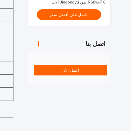
R60w-7 6 طن Jindongyu آلات
احصل على أفضل سعر
اتصل بنا
اتصل الآن