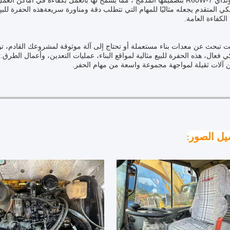
تتميز هيونداي R60W-7 بتصميمها المدمج ، مما يسمح لها بالعمل بكفاءة في أ
يكي المتقدم يجعله مثاليًا للمهام التي تتطلب دقة ومناورة سريعةهذه الحفرة ل
لكفاءة العامة.
ي فعال، هذه الحفرة للبيع مثالية لمواقع البناء، عمليات التعدين، وأعمال الطرق.
آلات ثقيلة لمواجهة مجموعة واسعة من مهام الحفر.
يل الصور
: