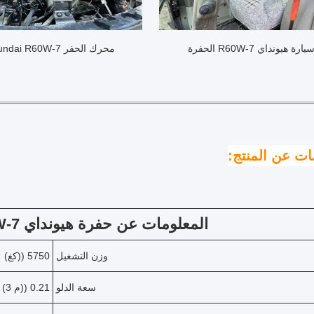
يارة هيونداي R60W-7 الحفرة
محرك الحفر Hyundai R60W-7
ات عن المنتج:
المعلومات عن حفرة هيونداي R60W-7 المستعملة
وزن التشغيل
5750 ((كغ)
سعة الدلو
0.21 ((م 3)