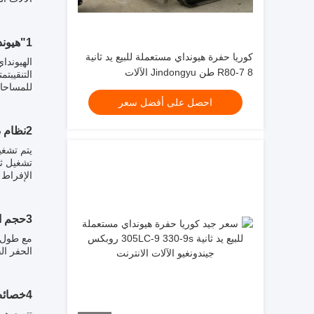
1"هيونداي آر 60 دبليو-7" مواصفات و أداء الحفرة:
كوريا حفرة هيونداي مستعملة للبيع يد ثانية
R80-7 8 طن Jindongyu الآلات
للمساحات
احصل على أفضل سعر
2نظام ديناميكي:
الإفراط الرئيسي من 220 MPa، مما 
3حجم الجسم ومدى العمل:
الحفر القصوى من 6،150 ملم أن هذه الآلات الثقيلة يمكن
4خصائص المنتج ومزاياه: