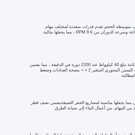
ًا ممتازًا لوظائف التنقيب متوسطة الحجم.تقدم قدرات متعددة لمختلف مهام
التنقيبتمتلك الحفارة قدرة عالية على المناورة مع سرعة المشي من 2.2 إلى 4.0 كم / ساعة وسرعة الدوران من 9.6 RPM ، مما يجعلها مثالية
يتم تشغيل هذه الحفرة المستخدمة بواسطة محرك Yanmar 4TNV94L ، مما يوفر قوة ثابتة تبلغ 40 كيلوواط عند 2200 دورة في الدقيقة ، مما يضمن
تشغيل ثابت في ظروف العمل المختلفة.يحتوي النظام الهيدروليكي من R60W-7 مضخة البستن المحوري المتغير 2 × + مضخة العدادات وضغط
ار R60W-7 سهل النقل بين مواقع العمل.مما يجعلها مناسبة لمشاريع الحفر العميقةيضمن نصف قطر