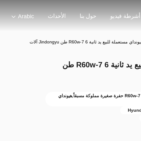
أشرطة فيديو
حول بنا
الأحداث
Arabic
تعملة للبيع يد ثانية R60w-7 6 طن Jindongyu آلات
كوريا حفرة هيونداي مستعملة للبيع يد ثانية R60w-7 6 طن
حفرة صغيرة تملكها شركة هيونداي,هيونداي R60w-7 حفرة صغيرة مملوكة مسبقاً,هيونداي
Hyund