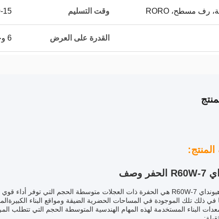
، رف مسطح، RORO
وقت التسليم
10-15 
القدرة على العرض
6 وحدات شهريا
نتج
لمنتج:
لحفر وصف
الحفرة هيونداي R60W-7 هي الحفرة ذات العجلات متوسطة الحجم التي توفر
ما في ذلك تلك الموجودة في المساحات الحضرية الضيقة ومواقع البناء الكبيرةالم
دات البناء المستخدمة لهذه المهام الهندسية المتوسطة الحجم التي تتطلب المرو
ثقيلة: