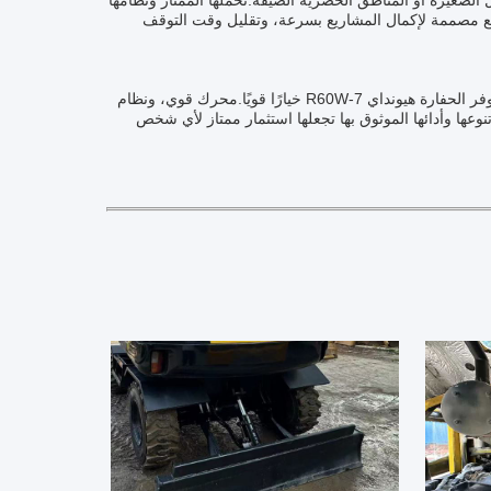
ماكن العمل الصغيرة أو المناطق الحضرية الضيقة.تحملها الممتاز ونظامها
لبيع مصممة لإكمال المشاريع بسرعة، وتقليل وقت التوقف
سواء كنت تبحث عن معدات بناء مستعملة أو تحتاج إلى آلة موثوقة لمشروعك القادم، توفر الحفارة هيونداي R60W-7 خيارًا قويًا.محرك قوي، ونظام
تنوعها وأدائها الموثوق بها تجعلها استثمار ممتاز لأي شخص