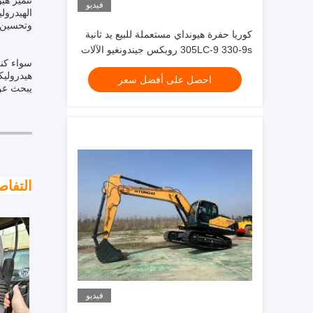
فيديو
الهيدرول
وتحسين ا
كوريا حفرة هيونداي مستعملة للبيع يد ثانية
305LC-9 330-9s روبكس جيندونغيو الآلات
هيدروليك
احصل على أفضل سعر
يبحث عن 
التفاص
فيديو