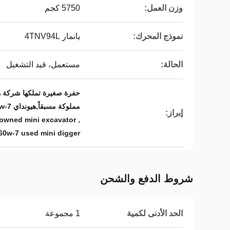
وزن العمل:
5750 كجم
نموذج المحرك:
يانمار 4TNV94L
الحالة:
مستعمل، قيد التشغيل
مملوكة مسبقاً,هيونداي R60w-7 حفرة مصغرة مستعملة
إبراز:
,
owned mini excavator
60w-7 used mini digger
شروط الدفع والشحن
الحد الأدنى لكمية
1 مجموعة