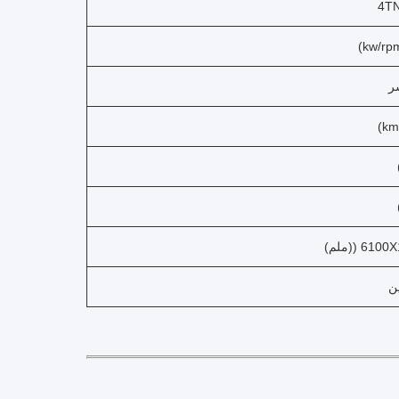
ر
 ((ملم)
ن