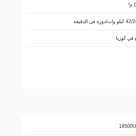
³
ات/دورة في الدقيقة
في كوريا
18500