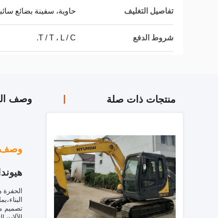
تفاصيل التغليف
حاوية، سفينة بضائع سائبة
شروط الدفع
T / T ، L / C.
وصف الم
منتجات ذات صلة
وصف ا
هيونداي R60W-7 ا
البناء،ب
تصميم مع
الآلات ال