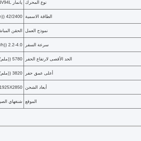
نوع المحرك
يانمار 4TNV94L
الطاقة الاسمية
42/2400 ((kw/rpm)
نموذج العمل
الحقن المباش
سرعة السفر
2.2-4.0 ((km/h)
الحد الأقصى لارتفاع الحفر
5780 ((ملم)
أعلى عمق حفر
3820 ((ملم)
أبعاد الشحن
6100X1925X2850
الموقع
شنغهاي الصي