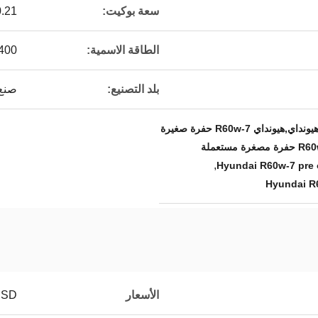
سعة بوكيت:
0.21 م
الطاقة الاسمية:
42/2400 كيلو و
بلد التصنيع:
صنع 
حفرة صغيرة تملكها شركة هيونداي,هيونداي R60w-7 حفرة صغيرة
,
Hyundai R60w-7 pre 
Hyundai R
الأسعار
USD