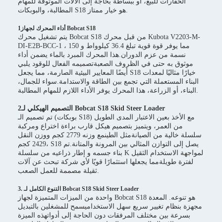
الحفارات للبيع، أو ببساطة بحاجة إلى الآلات الموثوقة للمهام
المطالبة، والبوبكات S18 هو خيار ممتاز.
1أداء المحرك لجهاز Bobcat S18
يتم تشغيل محرك Bobcat S18 من قبل محرك Kubota V2203-M-
DI-E2B-BCC-1 ، مما يوفر قوة قوية تبلغ 36.4 كيلوواط و 150
نسمة من عزم الدوران.هذا المحرك المبرد بالماء يضمن أداء
موثوق به حتى في الظروف الصعبةتصميمه الفعال للوقود يلبي
أيضًا المعايير البيئية الصارمة، مما يجعل S18 خيارًا مثاليًا لمعدات
البناء المستعملة التي تجمع بين الطاقة والاستدامة.سواء للجمال،
البناء، أو الزراعة، هذا المحرك يوفر الأداء اللازم للمهام المطالبة.
2التصميم الهيكلي لـ Bobcat S18 Skid Steer Loader
تم تصميم الـ (بوبكات S18) مع الأخذ بعين الاعتبار المدى الطويل
من العمر، ويتميز بتصميم هيكل قارب براءة اختراع ومركبة
سلسلة خالية من الصيانةمثل الطينمع وزنه 2779 كجم ووزن النقل
2429 كجم، S18 يصل إلى التوازن المثالي بين المرونة والمتانة.تم
بناء جسمه و إطار ذراعيه من سلسلة K لمواجهة الاستخدام الثقيل
لفترة طويلةمما يجعلها استثمارًا قويًا لأي شركة تبحث عن آلات
ثقيلة مصممة للعمل الصعب.
3. التنوع الكامل لـ Bobcat S18 Skid Steer Loader
واحدة من الميزات المتميزة لجهاز Bobcat S18 هو تنوعه. المعدة
مجهزة بنظام تغيير سريع سهل الاستخداميسمح للمشغلين بالتبديل
بسرعة بين مختلف المرفقات دون الحاجة إلى أدواتهذه الميزة