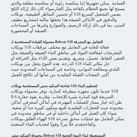
القمامة. يمكن تجهيزها إما بمكنسة زاوية أو معكنسة مغلقة،والذي
يسمح لها بجمع الحطام بكفاءة مثل الغبارسواء كان ذلك إزالة الثلج
أو تحسين المناظر الطبيعية، بوبكات S18 يضمن التشغيل السريع
والدقيق في الأماكن الضيقة.هذا يجعلها مثالية لمشاريع تنظيف
المدن، بما في ذلك إزالة الرصيف والشوارع وغيرها من المساحات
الضيقة أو المحصورة.
محمولة القيادة المستخدمة لـ Bobcat S18 للتعامل مع المجرفة
بوبكات S18 فعالة للغاية في التعامل مع مختلف مرفقات
المفرشات لمعالجة المواد في مناطق البناء الضيقة والضيقة.مثل
الحفر، التقاط، تحميل، وتفريغ، وتقديم نفس الأداء مثل الجرافة أو
الدرجة. هذه التنوع يجعل من بوبكات S18 حل مثالي للبناء
البلدي،ومعالجة الموانئ، وخاصة في المساحات المحدودة حيث
أكبر، المعدات الثقيلة التقليدية من شأنها أن تكافح للعمل.
شاحنة السكيد ستير المستخدمة بوبكات S18 لتحطيم البناء
عندما تكون مجهزة بمطرقة كسارة، توفر محمولة بوبكات S18
السريعة قوة كسارة مثيرة للإعجاب، مقارنة بقوة حفارة 6-8
طن.إنه خيار ممتاز للعمليات المهترئة في أماكن أصغرفي أماكن
محدودة حيث الحفارات التقليدية للبيع ستكون كبيرة جدا أو صعبة.
سواء كان العمل في أماكن داخلية أو في مناطق محدودة في
الهواء الطلق،بوبكات S18 يمكن التعامل مع عمليات سحق بسرعة
وكفاءةتقدم حلًا مرنًا وقويًا لتحديات البناء المعقدة.
محمولة السكيد ستير Bobcat S18 المستعملة لبناء البنية التحتية