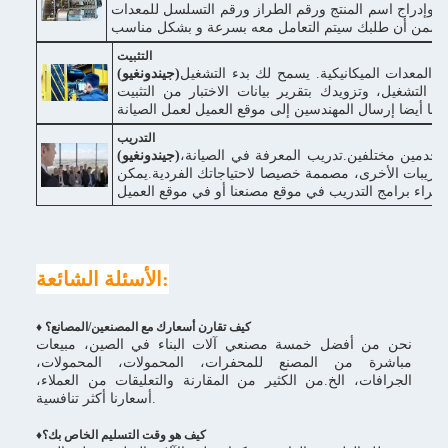
نا وإدراج اسم المنتج ورقم الطراز ورقم التسلسل للمعدات
التثبيت
 المعدات الميكانيكية. يسمح لك بدء التشغيل
(جيندونغيو)
يم التشغيل، وتزويدك بتقرير بيانات الاختبار من التثبيت
كننا أيضا إرسال المهندسين إلى موقع العميل لعمل الصيانة
التدريب
ستخدمين مختلفين.تدريب المعرفة في الصيانة،
(جيندونغيو)
والتدريبات الأخرى، مصممة خصيصا لاحتياجاتك الفردية.يمكن
 مصنعنا أو في موقع العميل.
الأسئلة الشائعة:
♦ كيف تقارن أسعارك مع المصنعين/المصانع؟
نحن من أفضل خمسة مصنعي آلات البناء في الصين، مبيعات
مباشرة من المصنع للمحفرات، المحمولات، المحمولات،
الجرافات، الخ.من الكثير من المقارنة والتعليقات من العملاء،
أسعارنا أكثر تنافسية.
كيف هو وقت التسليم الخاص بك؟
♦