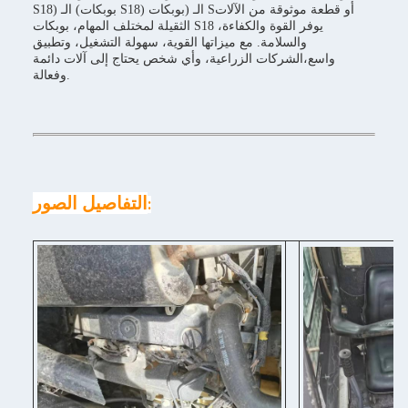
S18) الـ (بوبكات S18) الـ (بوبكات Sأو قطعة موثوقة من الآلات
الثقيلة لمختلف المهام، بوبكات S18 يوفر القوة والكفاءة،
والسلامة. مع ميزاتها القوية، سهولة التشغيل، وتطبيق
واسع،الشركات الزراعية، وأي شخص يحتاج إلى آلات دائمة
وفعالة.
التفاصيل الصور
: