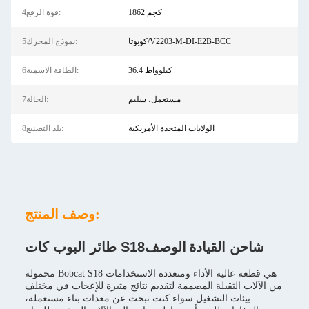
1862 كجم
4قوة الرفع:
كوبوتا/V2203-M-DI-E2B-BCC
5نموذج المحرك:
36.4 كيلوواط
6الطاقة الاسمية:
مستعمل، سليم
7الحالة:
الولايات المتحدة الأمريكية
8بلد التصنيع:
وصف المنتج:
شاحن القيادة
الوصف
طائر البوب كات S18
محمولة Bobcat S18 هي قطعة عالية الأداء ومتعددة الاستخدامات
من الآلات الثقيلة المصممة لتقديم نتائج مثيرة للإعجاب في مختلف
بيئات التشغيل.سواء كنت تبحث عن معدات بناء مستعملة،