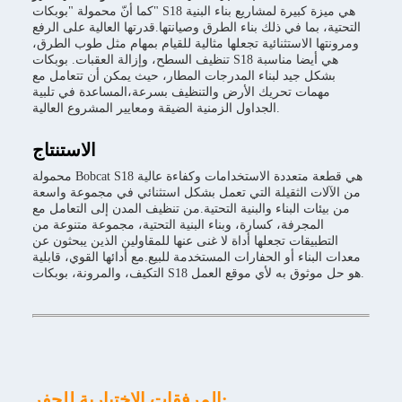
كما أنّ محمولة "بوبكات" S18 هي ميزة كبيرة لمشاريع بناء البنية
التحتية، بما في ذلك بناء الطرق وصيانتها.قدرتها العالية على الرفع
ومرونتها الاستثنائية تجعلها مثالية للقيام بمهام مثل طوب الطرق،
تنظيف السطح، وإزالة العقبات. بوبكات S18 هي أيضا مناسبة
بشكل جيد لبناء المدرجات المطار، حيث يمكن أن تتعامل مع
مهمات تحريك الأرض والتنظيف بسرعة،المساعدة في تلبية
الجداول الزمنية الضيقة ومعايير المشروع العالية.
الاستنتاج
محمولة Bobcat S18 هي قطعة متعددة الاستخدامات وكفاءة عالية
من الآلات الثقيلة التي تعمل بشكل استثنائي في مجموعة واسعة
من بيئات البناء والبنية التحتية.من تنظيف المدن إلى التعامل مع
المجرفة، كسارة، وبناء البنية التحتية، مجموعة متنوعة من
التطبيقات تجعلها أداة لا غنى عنها للمقاولين الذين يبحثون عن
معدات البناء أو الحفارات المستخدمة للبيع.مع أدائها القوي، قابلية
التكيف، والمرونة، بوبكات S18 هو حل موثوق به لأي موقع العمل.
المرفقات الاختيارية للحفر: