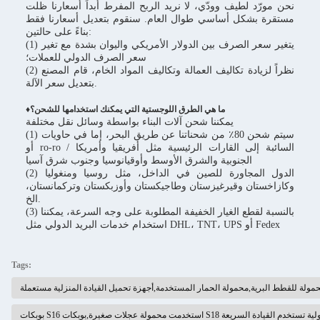
نحن مورّد لطيف وودّي، لا نريد الربح المفرط أبداً أسعارنا ظلت
مستقرة بشكل أساسي طوال العام. سنقوم بتعديل أسعارنا فقط
بناءً على حالتين:
(1) يتغير سعر الصرف بين الدولار الأمريكي واليوان بشدة مع تغير
سعر الصرف الدولي للعملات؛
(2) نظراً لزيادة تكاليف العمالة وتكاليف المواد الخام، قام المصنع
بتعديل سعر الآلة.
♦ما هي الطرق اللوجستية التي يمكنك استخدامها للشحن؟
يمكننا شحن آلات البناء بواسطة وسائل نقل مختلفة
(1) سيتم شحن 80٪ من شحناتنا عن طريق البحر، إما في حاويات
أو ro-ro / السائبة إلى القارات الرئيسية مثل أفريقيا وأمريكا
الجنوبية والشرق الأوسط وأوقيانوسيا وجنوب شرق آسيا
(2) الدول المجاورة للصين في الداخل، مثل روسيا ومنغوليا
وكازاخستان وقيرغيزستان وطاجيكستان وأوزبكستان وتركمانستان،
الخ.
(3) بالنسبة لقطع الغيار الخفيفة المطلوبة على وجه السرعة، يمكننا
استخدام خدمات البريد الدولي مثل DHL، TNT، UPS أو Fedex
Tags:
مولة للقطط البرية,محمولة الحمار المستخدمة,أجهزة تحميل القيادة المنزلية مستعملة
مستعملة,القطة البولية تستخدم القيادة السريعة