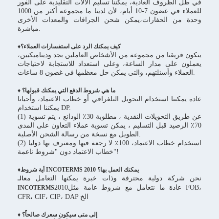
في ظل الظروف العادية، يمكننا تسليم الآلات التقليدية على الفور
للعملاء في غضون 7-10 أيام، لأن لدينا ما مجموعه أكثر من 1000
وحدة من الحفارات،يمكن شحن الجرافات والمعدات الأخرى
مباشرة.
♦كيف يمكنك الرد على استفسارات العملاء؟
يتكون فريقنا من مجموعة من الأشخاص العاملين بجد وديناميكيين،
يعملون على مدار الساعة، وعلى استعداد للاستجابة لاحتياجات
العملاء وأسئلتهم، والتي يمكن حل معظمها في غضون 8 ساعات.
♦ ما هي شروط الدفع التي يمكنك قبولها؟
عادة يمكننا استخدام التحويل التلغرافي أو خطاب الاعتماد، وأحيانا
يمكننا استخدام DP.
(1) عن طريق التحويلات النقدية ، مطلوبة 30٪ الودائع ، يتم تسوية
70٪ الرصيد قبل التسليم ، يمكن تسوية عملاء التعاون على المدى
الطويل مع نسخة من رسالة الشحن الأصلية.
(2) استخدام خطاب الاعتماد، 100٪ لا رجعة فيها ومعترف بها دوليا
خطاب الاعتماد دون "شروط ناعمة"!
♦أية شروط INCOTERMS 2010 يمكنك العمل بها؟
نحن شركة دولية محترفة وذات خبرة يمكنها التعامل مع
الـ
2010عادة ما نتعامل مع شروط عامة مثل FOB،
INCOTERMS
CFR، CIF، CIP، DAP الخ
♦ إلى متى سيكون سعرك صالحاً؟