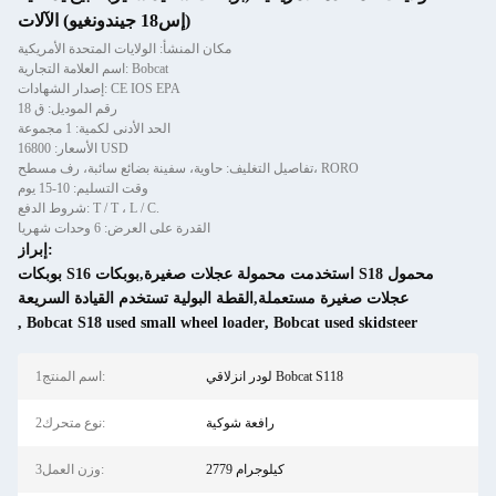
(إس18 جيندونغيو) الآلات
مكان المنشأ: الولايات المتحدة الأمريكية
اسم العلامة التجارية: Bobcat
إصدار الشهادات: CE IOS EPA
رقم الموديل: ق 18
الحد الأدنى لكمية: 1 مجموعة
الأسعار: 16800 USD
تفاصيل التغليف: حاوية، سفينة بضائع سائبة، رف مسطح، RORO
وقت التسليم: 10-15 يوم
شروط الدفع: T / T ، L / C.
القدرة على العرض: 6 وحدات شهريا
إبراز:
بوبكات S16 استخدمت محمولة عجلات صغيرة,بوبكات S18 محمول
عجلات صغيرة مستعملة,القطة البولية تستخدم القيادة السريعة
,
Bobcat S18 used small wheel loader
,
Bobcat used skidsteer
لودر انزلاقي Bobcat S118
1اسم المنتج:
رافعة شوكية
2نوع متحرك:
2779 كيلوجرام
3وزن العمل: