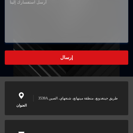
إرسال
3539A طريق جينغدونغ، منطقة مينهانغ، شنغهاي، الصين
العنوان