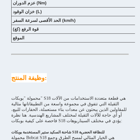
عزم الدوران (Nm)
خزان الوقود (L)
الحد الأقصى لسرعة السفر (km/h)
قوة الرفع (كغ)
الموقع
وظيفة المنتج:
محمولة "بوبكات" S18 هي قطعة متعددة الاستخدامات من الآلات
الثقيلة التي تتفوق في مجموعة واسعة من التطبيقاتانها مثالية
للمقاولين الذين يبحثون عن معدات بناء مستعملة، الحفارات للبيع،
أو أي حاجة للآلات الثقيلة لمختلف المشاريع الهندسية. هنا نظرة
فاحصة على كيفية بوبكات S18 يؤدي في مختلف السيناريوهات:
شاحنة السكيد ستير المستخدمة بوبكات S18 للنظافة الحضرية
محمولة Bobcat S18 هي الخيار المثالي لمسح الطرق وجمع