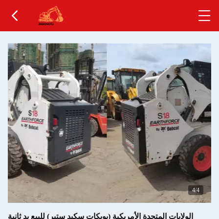
4
/4
الولايات المتحدة الأمريكية (بوبكات سكيد ستير) للبيع يد ثانية