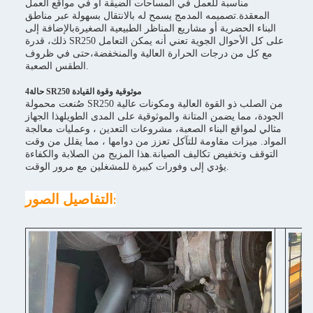
مناسبة للعمل في المساحات الضيقة أو في مواقع العمل
المعقدة.تصميمه المدمج يسمح له بالانتقال بسهولة عبر مناطق
البناء الحضرية أو مشاريع المناظر الطبيعية الصغيرةبالإضافة إلى
ذلك، قدرة SR250 على كل الأحوال الجوية تعني أنه يمكن التعامل
مع كل من درجات الحرارة العالية والمنخفضة،حتى في ظروف
الطقس الصعبة.
4حالة SR250 موثوقية وقوة القيادة
صُنعت محمولة SR250 من الصلب ذو القوة العالية ومكونات عالية
الجودة، مما يضمن المتانة والموثوقية على المدى الطويلهذا الجهاز
مثالي لمواقع البناء الصعبة، مشروعات التعدين ، وعمليات معالجة
المواد. ميزات مقاومة للتآكل تعزز من دوامها ، مما يقلل من وقت
التوقف وتخفيض تكاليف الصيانة.هذا المزيج من الصلابة والكفاءة
يؤدي إلى وفورات كبيرة للمشغلين مع مرور الوقت.
التفاصيل الصور
: