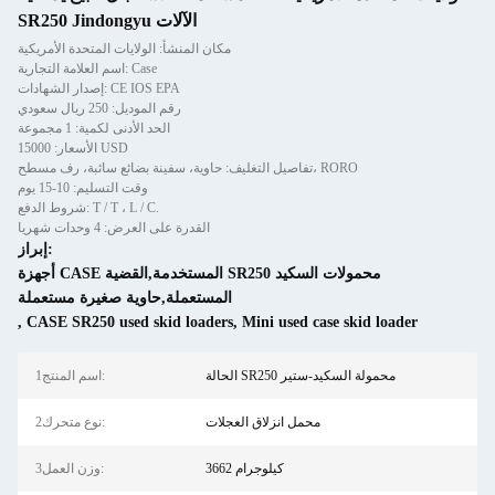
SR250 Jindongyu الآلات
مكان المنشأ: الولايات المتحدة الأمريكية
اسم العلامة التجارية: Case
إصدار الشهادات: CE IOS EPA
رقم الموديل: 250 ريال سعودي
الحد الأدنى لكمية: 1 مجموعة
الأسعار: 15000 USD
تفاصيل التغليف: حاوية، سفينة بضائع سائبة، رف مسطح، RORO
وقت التسليم: 10-15 يوم
شروط الدفع: T / T ، L / C.
القدرة على العرض: 4 وحدات شهريا
إبراز:
أجهزة CASE المستخدمة,القضية SR250 محمولات السكيد
المستعملة,حاوية صغيرة مستعملة
,
CASE SR250 used skid loaders
,
Mini used case skid loader
الحالة SR250 محمولة السكيد-ستير
1اسم المنتج:
محمل انزلاق العجلات
2نوع متحرك:
3662 كيلوجرام
3وزن العمل: