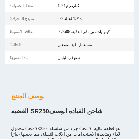
1224 كيلوغرام
4معدل الحمولة:
الحالة 432T/M3
5نموذج المحرك:
90/2500 كيلو وات/دورة في الدقيقة
6الطاقة الاسمية:
مستعمل، قيد التشغيل
7الحالة:
صنع في اليابان
8بلد التصنيع:
وصف المنتج:
شاحن القيادة
الوصف
القضية SR250
محمول Case SR250، جزء من سلسلة Case S، هو قطعة عالية
الأداء ومتعددة الاستخدامات من الآلات الثقيلة، مما يجعلها خيارًا