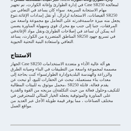
في إدارة الطوارئ وإغاثة الكوارث، تم تجهيز Case SR250 لمعالجة
مهام الاستجابة السريعة. سواء كان يساعد في التعافي من
الفيضانات، الاستجابة لزلزال، أو نقل إمدادات الإغاثة،تنوع SR250
يجعل منه ميزة حاسمةقدرته على التعامل مع مجموعة واسعة من
المرفقات، جنبا إلى جنب مع محرك قوي وسهولة المناورة يضمن
أنه يمكن أن تساعد في إصلاحات الطوارئ،ونقل مواد الإغاثةفي
المناطق المتضررة من الكوارث، يساعد SR250 في تسريع جهود
التعافي واستعادة البنية التحتية الحيوية.
الاستنتاج
الجهاز Case SR250 هو آلة عالية الأداء و متعددة الاستخدامات
مصممة لمجموعة واسعة من التطبيقات في البناء وصيانة الطرق
والزراعة والهندسة البلديةوإدارة الطوارئسواء كنت بحاجة إلى
معدات بناء مستعملة، تبحث عن الحفارات للبيع، أو تبحث عن
محمل موثوق به للبيئات المطالبة، SR250 يقدم فعالة، قابلة
للتكيف،وحلول فعالة من حيث التكلفةإن مزيجه من القوة والقدرة
على المناورة والموثوقية يجعله الخيار المثالي للمحترفين في
مختلف الصناعات ، مما يوفر قيمة طويلة الأجل عبر العديد من
مواقع العمل.