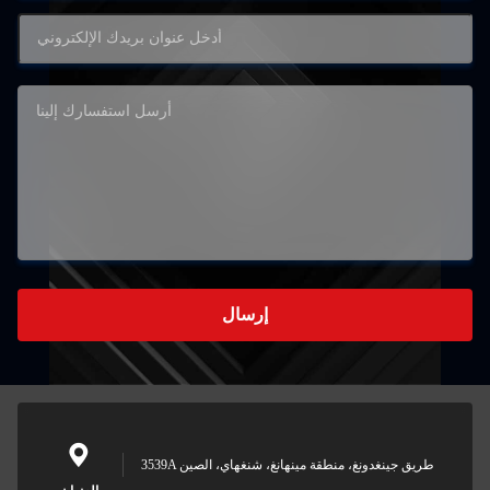
إرسال
3539A طريق جينغدونغ، منطقة مينهانغ، شنغهاي، الصين