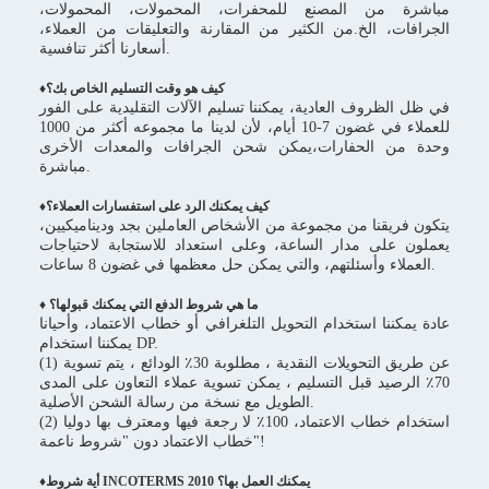
مباشرة من المصنع للمحفرات، المحمولات، المحمولات،
الجرافات، الخ.من الكثير من المقارنة والتعليقات من العملاء،
أسعارنا أكثر تنافسية.
كيف هو وقت التسليم الخاص بك؟
♦
في ظل الظروف العادية، يمكننا تسليم الآلات التقليدية على الفور
للعملاء في غضون 7-10 أيام، لأن لدينا ما مجموعه أكثر من 1000
وحدة من الحفارات،يمكن شحن الجرافات والمعدات الأخرى
مباشرة.
♦كيف يمكنك الرد على استفسارات العملاء؟
يتكون فريقنا من مجموعة من الأشخاص العاملين بجد وديناميكيين،
يعملون على مدار الساعة، وعلى استعداد للاستجابة لاحتياجات
العملاء وأسئلتهم، والتي يمكن حل معظمها في غضون 8 ساعات.
♦ ما هي شروط الدفع التي يمكنك قبولها؟
عادة يمكننا استخدام التحويل التلغرافي أو خطاب الاعتماد، وأحيانا
يمكننا استخدام DP.
(1) عن طريق التحويلات النقدية ، مطلوبة 30٪ الودائع ، يتم تسوية
70٪ الرصيد قبل التسليم ، يمكن تسوية عملاء التعاون على المدى
الطويل مع نسخة من رسالة الشحن الأصلية.
(2) استخدام خطاب الاعتماد، 100٪ لا رجعة فيها ومعترف بها دوليا
خطاب الاعتماد دون "شروط ناعمة"!
♦أية شروط INCOTERMS 2010 يمكنك العمل بها؟