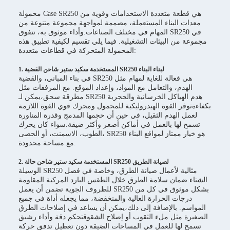
محمولة Case SR250 هي قطعة متعددة الاستخدامات وقوية من
معدات البناء المستعملة، مصممة لمواجهة مجموعة متنوعة من
المهام في مختلف الصناعات.وأداء موثوق به، تتفوق SR250 في
مجموعة من البيئات التشغيلية. فيما يلي تقسيم لكيفية تطبيق هذه
المحمولة المتحركة في قطاعات متعددة:
1. المستخدمة سكيد ستير شاحن القضية SR250 لبناء البناء
في بناء المباني، والقضية SR250 هي فعالة للغاية لمهام مثل
الهدم، والتعامل مع المواد، وإعداد الموقع. مع المرفقات مثل
مطرقة سحق،يمكن لـ SR250 هدم الهياكل الخرسانية والحجرية
بكفاءةتوفر القوة الهيدروليكية للمحمول ومحرك قوي القوة اللازمة
لعمل الهدم الثقيل، في حين أن حجمها المدمج وقدرة المناورة
تسمح لها بالعمل في أماكن أصغر وأكثر ضيقة.سواء كان يحرك
الطوب، الاسمنت، أو الحصى، SR250 هو خيار ممتاز لمواقع البناء
مع مساحة محدودة.
2. المستخدمة سكيد ستير شاحن حالة SR250 لصيانة الطريق
الوسيلة SR250 مثالية لأعمال صيانة الطرق، وخاصة في فصل
الشتاء.ضمان سلامة الطرق خلال الطقس البارد.المركبة المقاومة
للظروف الجوية تضمن أن يعمل SR250 بشكل موثوق في كل من
درجات الحرارة العالية والمنخفضة، مما يجعله أداة في جميع
المواسم. بالإضافة إلى ذلك،يمكن أن يساعد في إصلاحات الطرق
الصغيرة مثل ملء الثقوب أو إصلاح الشقوقتحكم دقة وأداء رشيق
تسمح لها للعمل في المساحات الضيقة دون تعطيل تدفق حركة