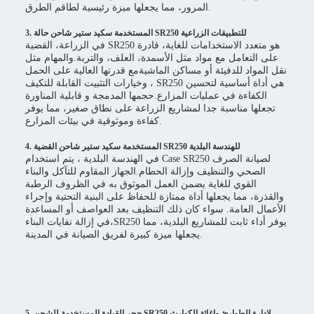
المرور، مما يجعلها ميزة رئيسية لطاقم الطرق.
3. المستخدمة سكيد ستير شاحن حالة SR250 للتطبيقات الزراعية
في الزراعة، القضية SR250 هو متعدد الاستخدامات للغاية، قادرة
على التعامل مع مواد مثل الأسمدة، العلف، والتربة.والمهام مثل
نقل المواد للدفيئة أو مساكن الماشيةمع قدرتها العالية على الحمل
وخيارات التثبيت القابلة للتكيف ، SR250 هي أداة أساسية لتحسين
الكفاءة في عمليات المزارع.حجمها المدمجة و قابلية المناورة
تجعلها مناسبة جدا لمشاريع الزراعة على نطاق صغير، مما يوفر
كفاءة وموثوقية في بيئات المزارع.
4. المستخدمة سكيد ستير شاحن القضية SR250 للهندسة البلدية
في الهندسة البلدية ، يتم استخدام Case SR250 لصيانة الصرف
الصحي والتنظيف وإزالة الحطام.الجهاز المقاوم للتآكل والبناء
القوي للغاية يضمن العمل الموثوق به في الظروف الرطبة
والقذرة، مما يجعلها أداة ممتازة للحفاظ على البنية التحتية وإجراء
الأعمال العامة. سواء كان ذلك التنظيف بعد العواصف أو المساعدة
في إزالة نفايات البناء،SR250 يوفر أداء ثابت للمشاريع البلدية، مما
يجعلها ميزة كبيرة لفريق الصيانة في المدينة.
5. حجر القيادة المستخدمة للشحن SR250 لإدارة الطوارئ وإغاثة الكوارث