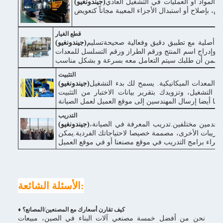
اعةفي حالة وجود عيوب في المواد أو العمليات في التشغيل العادي
(جيندونغيو)
قطع الغيار
ار أصلية مع تطبيق دقيق وفعالية صحيحةتسليم
(جيندونغيو)
نا وإدراج اسم المنتج ورقم الطراز ورقم التسلسل للمعدات
التثبيت
 المعدات الميكانيكية. يسمح لك بدء التشغيل
(جيندونغيو)
يم التشغيل، وتزويدك بتقرير بيانات الاختبار من التثبيت
كننا أيضا إرسال المهندسين إلى موقع العميل لعمل الصيانة
التدريب
ستخدمين مختلفين.تدريب المعرفة في الصيانة،
(جيندونغيو)
والتدريبات الأخرى، مصممة خصيصا لاحتياجاتك الفردية.يمكن
 مصنعنا أو في موقع العميل.
الأسئلة الشائعة:
♦ كيف تقارن أسعارك مع المصنعين/المصانع؟
نحن من أفضل خمسة مصنعي آلات البناء في الصين، مبيعات