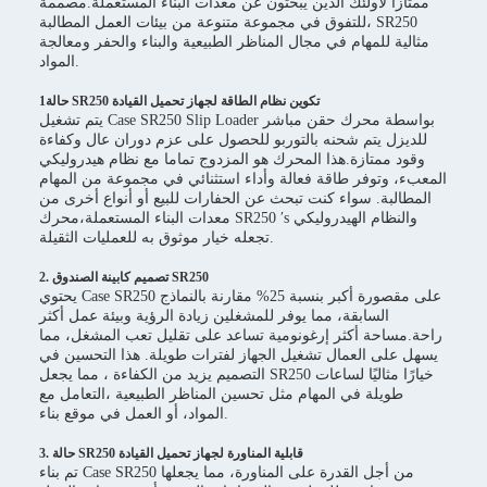
ممتازًا لأولئك الذين يبحثون عن معدات البناء المستعملة.مصممة
للتفوق في مجموعة متنوعة من بيئات العمل المطالبة، SR250
مثالية للمهام في مجال المناظر الطبيعية والبناء والحفر ومعالجة
المواد.
1حالة SR250 تكوين نظام الطاقة لجهاز تحميل القيادة
يتم تشغيل Case SR250 Slip Loader بواسطة محرك حقن مباشر
للديزل يتم شحنه بالتوربو للحصول على عزم دوران عال وكفاءة
وقود ممتازة.هذا المحرك هو المزدوج تماما مع نظام هيدروليكي
المعبء، وتوفر طاقة فعالة وأداء استثنائي في مجموعة من المهام
المطالبة. سواء كنت تبحث عن الحفارات للبيع أو أنواع أخرى من
معدات البناء المستعملة،محرك SR250 ′s والنظام الهيدروليكي
تجعله خيار موثوق به للعمليات الثقيلة.
2. تصميم كابينة الصندوق SR250
يحتوي Case SR250 على مقصورة أكبر بنسبة 25% مقارنة بالنماذج
السابقة، مما يوفر للمشغلين زيادة الرؤية وبيئة عمل أكثر
راحة.مساحة أكثر إرغونومية تساعد على تقليل تعب المشغل، مما
يسهل على العمال تشغيل الجهاز لفترات طويلة. هذا التحسين في
التصميم يزيد من الكفاءة ، مما يجعل SR250 خيارًا مثاليًا لساعات
طويلة في المهام مثل تحسين المناظر الطبيعية ،التعامل مع
المواد، أو العمل في موقع بناء.
3. حالة SR250 قابلية المناورة لجهاز تحميل القيادة
تم بناء Case SR250 من أجل القدرة على المناورة، مما يجعلها