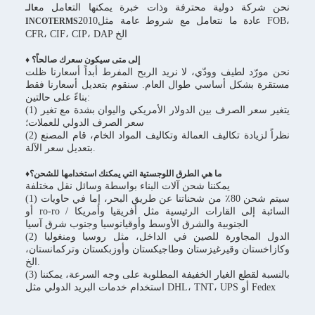
نحن شركة دولية محترفة وذات خبرة يمكنها التعامل مع
الـ
2010عادة ما نتعامل مع شروط عامة مثل FOB،
INCOTERMS
CFR، CIF، CIP، DAP الخ
♦ إلى متى سيكون سعرك صالحاً؟
نحن مورّد لطيف وودّي، لا نريد الربح المفرط أبداً أسعارنا ظلت
مستقرة بشكل أساسي طوال العام. سنقوم بتعديل أسعارنا فقط
بناءً على حالتين:
(1) يتغير سعر الصرف بين الدولار الأمريكي واليوان بشدة مع تغير
سعر الصرف الدولي للعملات؛
(2) نظراً لزيادة تكاليف العمالة وتكاليف المواد الخام، قام المصنع
بتعديل سعر الآلة.
♦ما هي الطرق اللوجستية التي يمكنك استخدامها للشحن؟
يمكننا شحن آلات البناء بواسطة وسائل نقل مختلفة
(1) سيتم شحن 80٪ من شحناتنا عن طريق البحر، إما في حاويات
أو ro-ro / السائبة إلى القارات الرئيسية مثل أفريقيا وأمريكا
الجنوبية والشرق الأوسط وأوقيانوسيا وجنوب شرق آسيا
(2) الدول المجاورة للصين في الداخل، مثل روسيا ومنغوليا
وكازاخستان وقيرغيزستان وطاجيكستان وأوزبكستان وتركمانستان،
الخ.
(3) بالنسبة لقطع الغيار الخفيفة المطلوبة على وجه السرعة، يمكننا
استخدام خدمات البريد الدولي مثل DHL، TNT، UPS أو Fedex