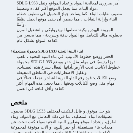
SDLG L933 أمر ضروري لمعالجة المواد وإعداد المواقع.ونقل
مواد البناء، مما يجعل الموقع أكثر كفاءة وتنظيما.
تنظيف نفايات البناء: كما يساعد جهاز التحميل في تنظيف حطام
البناء وإزالة النفايات ، مما يضمن أن يبقى موقع العمل نظيفًا
وآمنًا.
المرونة الهيدروليكية: نظامها الهيدروليكي والتشغيل المرن
يجعلونه مثاليا للتعامل مع المواد بدقة وسريعة ، مما يحسن من
كفاءة الموقع بشكل عام.
4محمولة مستعملة SDLG L933 لبناء البنية التحتية
الحفر ووضع خطوط الأنابيب: في بناء البنية التحتية ، تلعب
محمولة SDLG L933 دورًا رئيسيًا في مهام مثل حفر ووضع
خطوط الأنابيب تحت الأرض.أدائها الفعال يسرع هذه العمليات،
وتقليل الاضطرابات في المناطق المحيطة
وضع الكابلات: قوة رفع الدلو القوية للشاحن تجعله فعالًا في
مهام مثل وضع الكابلات ودفنها ، مما يجعل هذه المهام أكثر
كفاءة وأقل كثافة في العمل.
ملخص
محمول SDLG L933 هو حل موثوق و قابل للتكيف لمختلف
تطبيقات البناء المتطلبة، بما في ذلك التعامل مع المواد، وبناء
الطرق، وإعداد الموقع،وتطوير البنية التحتيةسواء كنت تبحث عن
معدات بناء مستعملة، أو حفر للبيع، أو آلات موثوقة لمجموعة
واسعة من المهام،يقدم محمول SDLG L933 الأداء والمرونة