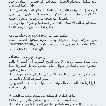
عادة يمكننا استخدام التحويل التلغرافي أو خطاب الاعتماد، وأحيانا
يمكننا استخدام DP.
(1) عن طريق التحويلات النقدية ، مطلوبة 30٪ الودائع ، يتم تسوية
70٪ الرصيد قبل التسليم ، يمكن تسوية عملاء التعاون على المدى
الطويل مع نسخة من رسالة الشحن الأصلية.
(2) استخدام خطاب الاعتماد، 100٪ لا رجعة فيها ومعترف بها دوليا
خطاب الاعتماد دون "شروط ناعمة"!
♦أية شروط INCOTERMS 2010 يمكنك العمل بها؟
نحن شركة دولية محترفة وذات خبرة يمكنها التعامل مع
الـ
2010عادة ما نتعامل مع شروط عامة مثل FOB،
INCOTERMS
CFR، CIF، CIP، DAP الخ
♦ إلى متى سيكون سعرك صالحاً؟
نحن مورّد لطيف وودّي، لا نريد الربح المفرط أبداً أسعارنا ظلت
مستقرة بشكل أساسي طوال العام. سنقوم بتعديل أسعارنا فقط
بناءً على حالتين:
(1) يتغير سعر الصرف بين الدولار الأمريكي واليوان بشدة مع تغير
سعر الصرف الدولي للعملات؛
(2) نظراً لزيادة تكاليف العمالة وتكاليف المواد الخام، قام المصنع
بتعديل سعر الآلة.
♦ما هي الطرق اللوجستية التي يمكنك استخدامها للشحن؟
يمكننا شحن آلات البناء بواسطة وسائل نقل مختلفة
(1) سيتم شحن 80٪ من شحناتنا عن طريق البحر، إما في حاويات