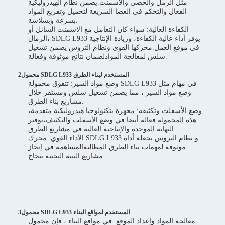
مثل الرمل والحصى والاسمنت.يضمن نظام الهيدروليكية
الفعال والتحكم في العصا السريعة لتحميل وتفريغ المواد
بسرعة وبسلاسة.
الكفاءة العالية: سواء كان التعامل مع الاسمنت السائل أو
الرمال، SDLG L933 يوفر أداء عالية الكفاءة، وزيادة الإنتاجية
في موقع العمل.محركها القوي ونظام التروس يضمن تشغيل
سلس لمعالجة الموادلضمان نتائج موثوقة وفعالة.
2محمول SDLG L933 المستخدم لبناء الطرق
وضع مواد السير: تتفوق محمولة SDLG L933 في مهام مثل
وضع مواد السير ، مما يضمن تشغيل سلس ومستقر خلال
مشاريع بناء الطرق.
وضع الأسفلت وتكثيفه: مجهزة بتكنولوجيا هيدروليكية متقدمة،
هذه المحمولة فعالة أيضا في وضع الأسفلت والتكثيف،توفير
النهاية الموحدة والإنتاجية العالية في مشاريع الطرق.
الأداء القوي: محرك SDLG L933 و نظام التروس يجعله أداة
موثوقة لمهمات بناء الطرق المطالبةالمساهمة في إنجاز
مشاريع البنية التحتية بنجاح.
3محمول SDLG L933 المستخدم لمواقع البناء
معالجة المواد وإعداد الموقع: في مواقع البناء ، فإن محمول