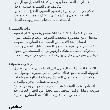
فقدان الطاقة ، مما يزيد من كفاءة التشغيل ويقلل من
التكاليف في العمليات طويلة الأجل.
التحكم في القضيب: يوفر تصميم القضيب الدقيق للمشغلين
التحكم الكامل والقدرة على التكيف ، مما يجعله متعدد
الاستخدامات لمختلف سيناريوهات العمل.
3. الراحة والتصميم
مقصورة مريحة: تم تصميم SDLG 953L مع مراعاة راحة
المشغل ، مع مقصورة منخفضة الضوضاء ونظام تكييف الهواء
لضمان الحد الأدنى من التعب أثناء المناوبات الطويلة.
الخصائص الايرغونومية: يضمن المقعد القابل للتعديل والعصا
المتحركة المصممة بشكل ارغونومي أن المستخدمين يبقون
مرتاحين ومركزين طوال يوم عملهم ، حتى في ظروف صعبة.
4صيانة و خدمة سهلة
إمكانية الوصول إلى الصيانة: تم تصميم محمول SDLG 953L
لسهولة الصيانة ، مع غطاء منحني أمامي لسهولة الوصول إلى
المكونات الحيوية ، مثل المحرك ومرشحات الهواءمرشحات
الزيت، مرشحات الوقود، والبردية.
انخفاض وقت التوقف: هذا التصميم المدروس يضمن خدمة
سريعة وتقليل وقت التوقف، مما يجعل من الجهاز الحامل حلًا
منخفض الصيانة وفعال التكلفة للمشاريع الجارية.
ملخص