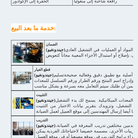
رافعة شاحنة إلى منغوليا
الحفرة إلى الإكوادور
خدمة ما بعد البيع:
الضمان
اعةفي حالة وجود عيوب في المواد أو العمليات في التشغيل العادي
(جيندونغيو)
قطع الغيار
ار أصلية مع تطبيق دقيق وفعالية صحيحةتسليم
(جيندونغيو)
نا وإدراج اسم المنتج ورقم الطراز ورقم التسلسل للمعدات
التثبيت
 المعدات الميكانيكية. يسمح لك بدء التشغيل
(جيندونغيو)
يم التشغيل، وتزويدك بتقرير بيانات الاختبار من التثبيت
كننا أيضا إرسال المهندسين إلى موقع العميل لعمل الصيانة
التدريب
ستخدمين مختلفين.تدريب المعرفة في الصيانة،
(جيندونغيو)
والتدريبات الأخرى، مصممة خصيصا لاحتياجاتك الفردية.يمكن
 مصنعنا أو في موقع العميل.