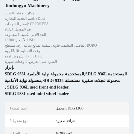
Jindongyu Machinery
مكان المنشأ: الصين
اسم العلامة التجارية: SDLG
إصدار الشهادات: CE IOS EPA
رقم الموديل: ل933
الحد الأدنى لكمية: 1 مجموعة
الأسعار: 13500 USD
تفاصيل التغليف: حاوية، سفينة بضائع سائبة، رف مسطح، RORO
وقت التسليم: 10-15 يوم
شروط الدفع: T / T ، L / C.
القدرة على العرض: 5 وحدات شهريا
إبراز:
SDLG 933L المستخدمة محمولة نهاية الأمامية,SDLG 936L المستخدمة
محمولة نهاية الأمامية,SDLG 933L محمولة عجلات صغيرة مستعملة
,
SDLG 936L used front end loader
,
SDLG 933L used mini wheel loader
محمل SDLG L933
1اسم المنتج:
جرافة صغيرة
2نوع متحرك:
10200 كجم
3وزن العمل: