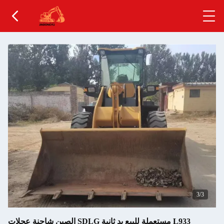
1
/3
الصين شاحنة عجلات SDLG مستعملة للبيع يد ثانية L933