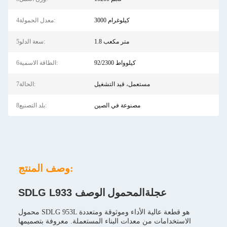
3000 كيلوغرام
4معدل الحمولة:
1.8 متر مكعب
5سعة الدلو:
92/2300 كيلوواط
6الطاقة الاسمية:
مستعمل، قيد التشغيل
7الحالة:
مصنوعة في الصين
8بلد التصنيع:
وصف المنتج:
SDLG L933 عجلة
المحمول
الوصف
محمول SDLG 953L هو قطعة عالية الأداء وموثوقة ومتعددة
الاستخدامات من معدات البناء المستعملة. معروفة بتصميمها