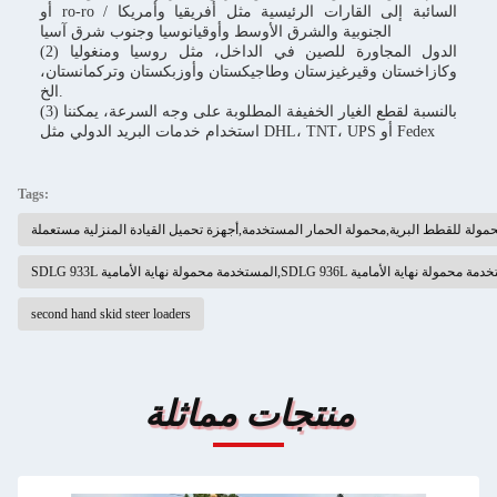
أو ro-ro / السائبة إلى القارات الرئيسية مثل أفريقيا وأمريكا
الجنوبية والشرق الأوسط وأوقيانوسيا وجنوب شرق آسيا
(2) الدول المجاورة للصين في الداخل، مثل روسيا ومنغوليا
وكازاخستان وقيرغيزستان وطاجيكستان وأوزبكستان وتركمانستان،
الخ.
(3) بالنسبة لقطع الغيار الخفيفة المطلوبة على وجه السرعة، يمكننا
استخدام خدمات البريد الدولي مثل DHL، TNT، UPS أو Fedex
Tags:
مولة للقطط البرية,محمولة الحمار المستخدمة,أجهزة تحميل القيادة المنزلية مستعملة
second hand skid steer loaders
منتجات مماثلة