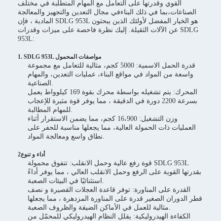
القوي وقدرتها على التعامل مع المهام المتطلبة في مختلف
الصناعات،بما في ذلك البناءفي مجال التعدين والتجهيز والمعالجة
المادية ، فإن SDLG 953L هو الخيار المفضل لأولئك الذين يبحثون
عن الآلات الثقيلة. إليك نظرة فاحصة على ميزات وقدرات SDLG
953L:
1. SDLG 953L مواصفات المحمول
قدرة الحمل الاسمية: 5000 كجم، مثالية للتعامل مع مجموعة
واسعة من المواد في مواقع البناء، عمليات التعدين، والمهام
الصناعية.
المحرك: يتم تشغيله بواسطة محرك بقوة 169 كيلوواط يعمل
بسرعة 2200 دورة في الدقيقة ، مما يوفر قوة مثيرة للإعجاب
للمهام المطالبة.
وزن التشغيل: 16،900 كجم، مما يضمن الاستقرار أثناء
العمليات ذات الحمولة العالية، مما يجعلها مناسبة للحفر على
نطاق واسع ومعالجة المواد.
2أداء و تنوع
قوة رفع عالية وحمل الانقلب: تتفوق محمولة SDLG 953L
بقدرتها القوية على الرفع وحمل الانقلب العالي ، مما يوفر أداءً
استثنائيًا في البيئات الصعبة.
القدرة على المناورة: توفر قاعدة العجلات القصيرة و نصف
قطر الدوران الصغير قدرة على المناورة المزدهرة ، مما يجعلها
مثالية للعمل في الأماكن الضيقة والظروف الصعبة.
الكفاءة الهيدروليكية: يقلل النظام الهيدروليكي للمحمّل من