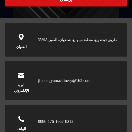
3539A طريق جينغدونغ، منطقة مينهانغ، شنغهاي، الصين
العنوان
jindongyumachinery@163.com
البريد
الإلكتروني
0086-176-1667-8212
الهاتف