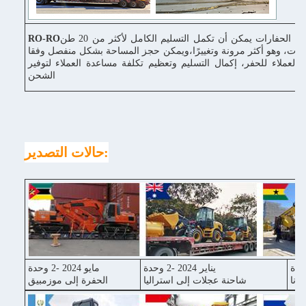
وسيلة نقل الحفارات يمكن أن تكمل التسليم الكامل لأكثر من 20 طن
RO-RO
رات، وهو أكثر مرونة وتغييرًا،ويمكن حجز المساحة بشكل منفصل وفقا
 العملاء للحفر، إكمال التسليم وتعظيم تكلفة مساعدة العملاء لتوفير
الشحن
حالات التصدير:
يناير 2024 -2 وحدة
مايو 2024 -2 وحدة
غانا
شاحنة عجلات إلى استراليا
الحفرة إلى موزمبيق