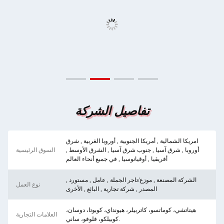
تفاصيل الشركة
امريكا الشمالية , أمريكا الجنوبية , أوروبا الغربية , شرق
أوروبا , شرق آسيا , جنوب شرق آسيا , الشرق الأوسط ,
السوق الرئيسية
أفريقيا , أوقيانوسيا , في جميع أنحاء العالم
الشركة المصنعة , موزع/تاجر الجملة , عامل , مستورد ,
نوع العمل
المصدر , شركة تجارية , البائع , الأخرى
هيتاتشي، كوماتسو، كاتربيلر، هيونداي، كوبوتا، دوسان،
العلامات التجارية
كوبيلكو، فلوفو، ساني.