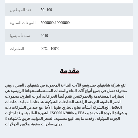
50~100
عدد الموظفين
5000000-10000000
المبيعات السنوية
2010
سنة تأسيسها
90% - 100%
الصادرات
مقدمة
تقع شركة شانغهاي جيندونغيو للآلات البناءية المحدودة في شنغهاي ، الصين ، وهي
محترفة تعمل في جميع أنواع آلات البناء والمعدات المستعملة.منتجاتنا الرئيسية هي
الحفارات المستخدمة والحمولاتنحن نقدم أيضاً الجرافات، أدوات الطرق، محمولات
الحفر الخلفية، الدرجة، الرافعة، الشاحنات الشوكية، شاحنات القمامة، شاحنات
الخلاط، الخ.الشركة أنشأت تعاون تجاري طويل الأجل مع عدد من الشركات ذات
الشهرة العالمية، و قد اجتازت ISO9001-2000، و EPA، و شهادة الجودة المعتمدة و
شهادة 3C. الجودة الموثوقة، وخدمة ما بعد البيع مضمونة. السعر المواتية. فريق
مهني،صادرات سنوية بملايين الدولارات.