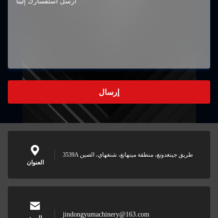
إرسال
3539A طريق جينغدونغ، منطقة مينهانغ، شنغهاي، الصين
العنوان
jindongyumachinery@163.com