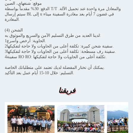
موقع: شنغهاي، الصين
الدفع: 30% مقدماً بواسطة T/T والمعادل مرة واحدة عند تحميل الآلة.
سيتم إرسال BL إلى u في غضون 7 أيام بعد مغادرة السفينة ميناء
المغادرة.
(4) الشحن
لدينا العديد من طرق التسليم الآمن والسريع والموثوق به:
1الحاوية: أرخص وأسرع.
2سفينة شحن كبيرة: تكلفة أعلى من الحاويات ولا حاجة لتفكيكها.
3سفينة رف مسطحة: تكلفة أعلى من الحاويات ولا حاجة لتفكيكها.
4سفينة RO RO: تكلفة أعلى من الحاويات ولا حاجة لتفكيكها.
يمكنك أن تختار المفضلة لديك تعتمد على متطلباتك الخاصة.
التسليم: خلال 10-15 أيام عمل بعد التأكيد.
فريقنا