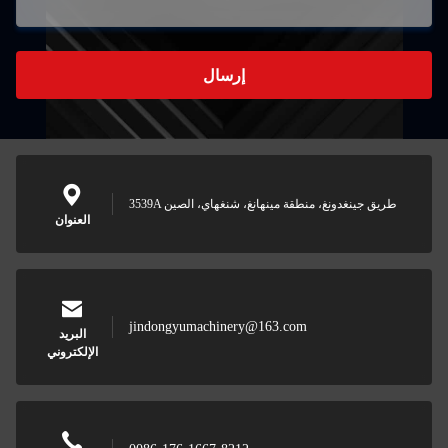
إرسال
3539A طريق جينغدونغ، منطقة مينهانغ، شنغهاي، الصين
العنوان
jindongyumachinery@163.com
البريد
الإلكتروني