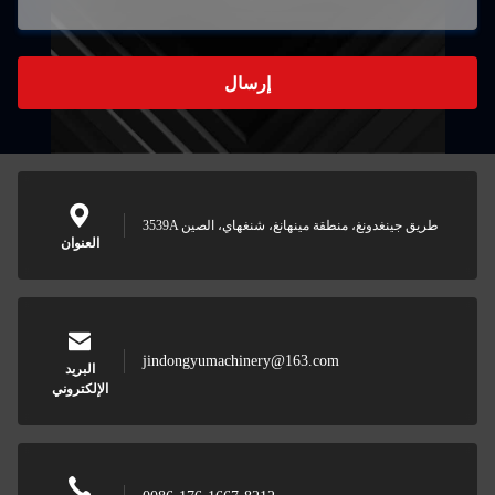
إرسال
3539A طريق جينغدونغ، منطقة مينهانغ، شنغهاي، الصين
العنوان
jindongyumachinery@163.com
البريد
الإلكتروني